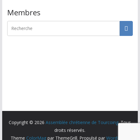
Membres
Copyright © 2026
Assemblée chrétienne de Tourcoing
. Tous
droits réservés.
Theme
ColorMag
par ThemeGrill. Propulsé par
WordPress
.