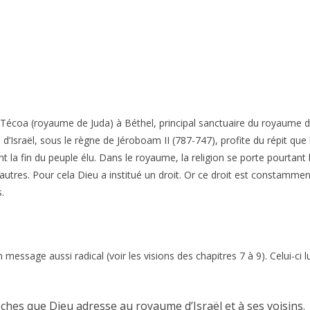
 Técoa (royaume de Juda) à Béthel, principal sanctuaire du royaume d’Is
d’Israël, sous le règne de Jéroboam II (787-747), profite du répit que l
la fin du peuple élu. Dans le royaume, la religion se porte pourtant
tres. Pour cela Dieu a institué un droit. Or ce droit est constamment 
.
message aussi radical (voir les visions des chapitres 7 à 9). Celui-ci lu
ches que Dieu adresse au royaume d’Israël et à ses voisins.