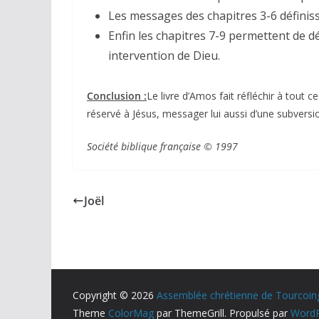
Les messages des chapitres 3-6 définisse
Enfin les chapitres 7-9 permettent de d
intervention de Dieu.
Conclusion :
Le livre d’Amos fait réfléchir à tout
réservé à Jésus, messager lui aussi d’une subversi
Société biblique française © 1997
Joël
Copyright © 2026
Assemblée chrétienne de Tourcoin
Theme
ColorMag
par ThemeGrill. Propulsé par
WordP