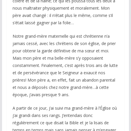
colère et de la haine; ce qui les poussa tous les deux à
nous maltraiter physiquement et moralement. Mon
père avait changé : il n’était plus le même, comme s’il
s’était laissé gagner par la folie…
Notre grand-mère maternelle qui est chrétienne n’a
jamais cessé, avec les chrétiens de son église, de prier
pour obtenir la garde définitive de ma sœur et moi.
Mais mon père et ma belle-mère s’y opposaient
constamment. Finalement, c’est après trois ans de lutte
et de persévérance que le Seigneur a exaucé nos
prières! Mon père a, en effet, fait un abandon parental
et nous a déposés chez notre grand-mère…à cette
époque, j’avais presque 9 ans.
A partir de ce jour, j’ai suivi ma grand-mère à l’Église où
j’ai grandi dans ses rangs. J’entendais donc
régulièrement ce que disait la Bible et je la lisais de
temps en temps mais sans jamais penser à m’engager